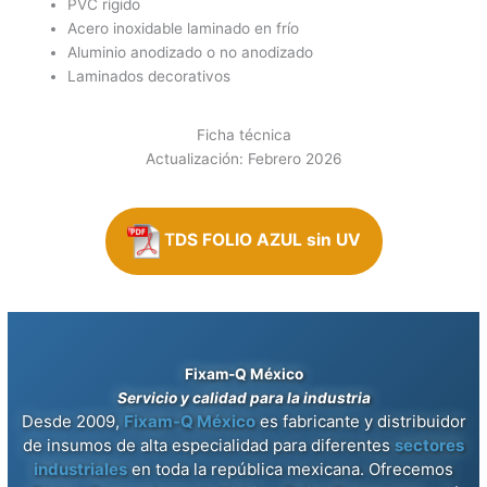
PVC rígido
Acero inoxidable laminado en frío
Aluminio anodizado o no anodizado
Laminados decorativos
Ficha técnica
Actualización: Febrero 2026
T
DS FOLIO AZUL sin UV
Fixam-Q México
Servicio y calidad para la industria
Desde 2009,
Fixam-Q México
es fabricante y distribuidor
de insumos de alta especialidad para diferentes
sectores
industriales
en toda la república mexicana. Ofrecemos