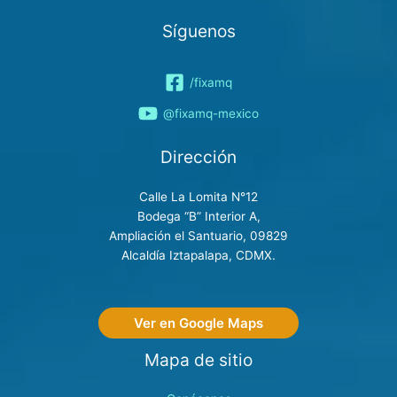
Síguenos
/fixamq
@fixamq-mexico
Dirección
Calle La Lomita N°12
Bodega “B” Interior A,
Ampliación el Santuario, 09829
Alcaldía Iztapalapa, CDMX.
Ver en Google Maps
Mapa de sitio