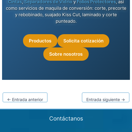
Cintas
,
Separadores de Vidrio
y
Folios Protectores
, así
como servicios de maquila de conversión: corte, precorte
y rebobinado, suajado Kiss Cut, laminado y corte
punteado.
Productos
Solicita cotización
Sobre nosotros
←
Entrada anterior
Entrada siguiente
→
Contáctanos