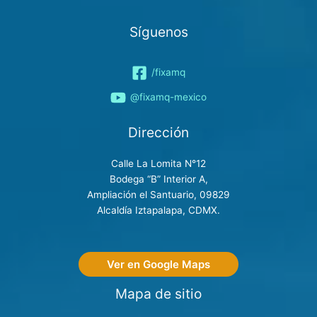
Síguenos
/fixamq
@fixamq-mexico
Dirección
Calle La Lomita N°12
Bodega “B” Interior A,
Ampliación el Santuario, 09829
Alcaldía Iztapalapa, CDMX.
Ver en Google Maps
Mapa de sitio