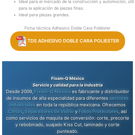
Ideal para el mercado de la construcción y automoción, útil
para la aplicación de piezas finas.
Ideal para piezas grandes.
Ficha técnica Adhesivo Doble Cara Poliéster
TDS ADHESIVO DOBLE CARA POLIESTER
Fixam-Q México
Servicio y calidad para la industria
Desde 2009,
Fixam-Q México
es fabricante y distribuidor
de insumos de alta especialidad para diferentes
sectores
industriales
en toda la república mexicana. Ofrecemos
Cintas
,
Separadores de Vidrio
y
Folios Protectores
, así
como servicios de maquila de conversión: corte, precorte
y rebobinado, suajado Kiss Cut, laminado y corte
punteado.