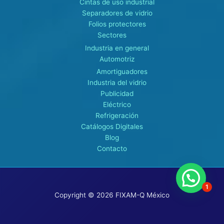
Cintas de uso industrial
Separadores de vidrio
Folios protectores
Sectores
Industria en general
Automotriz
Amortiguadores
Industria del vidrio
Publicidad
Eléctrico
Refrigeración
Catálogos Digitales
Blog
Contacto
1
Copyright © 2026 FIXAM-Q México