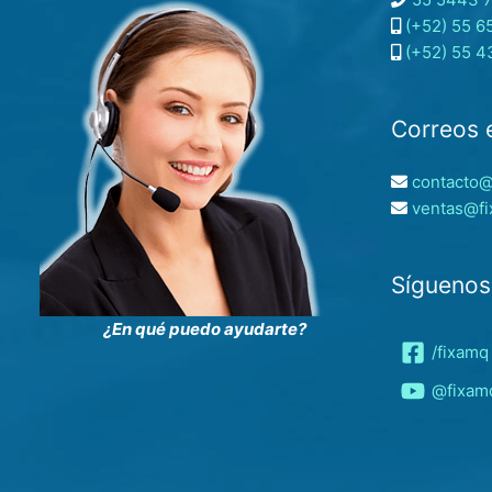
(+52) 55 6
(+52) 55 4
Correos 
contacto
ventas@f
Síguenos
¿En qué puedo ayudarte?
/fixamq
@fixam