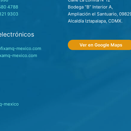
580 4788
Bodega “B” Interior A,
321 9303
Ampliación el Santuario, 0982
Alcaldía Iztapalapa, CDMX.
electrónicos
Ver en Google Maps
@fixamq-mexico.com
ixamq-mexico.com
q-mexico