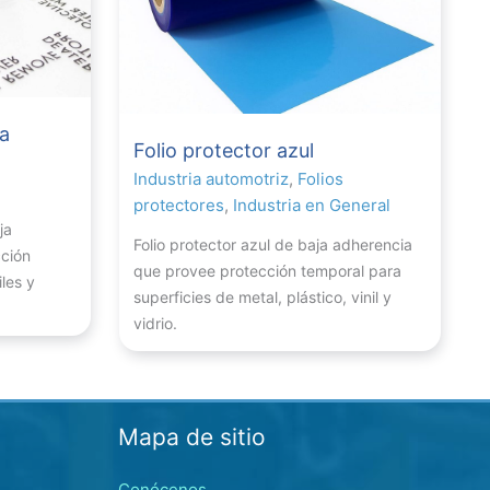
ra
Folio protector azul
Industria automotriz
,
Folios
protectores
,
Industria en General
ja
Folio protector azul de baja adherencia
ción
que provee protección temporal para
iles y
superficies de metal, plástico, vinil y
vidrio.
Mapa de sitio
Conócenos