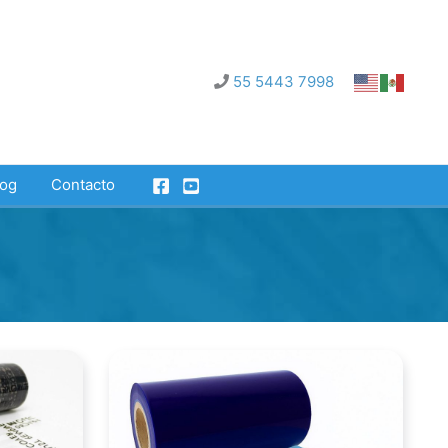
55 5443 7998
log
Contacto