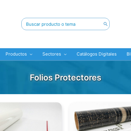
Buscar
por:
Productos
Sectores
Catálogos Digitales
B
Folios Protectores