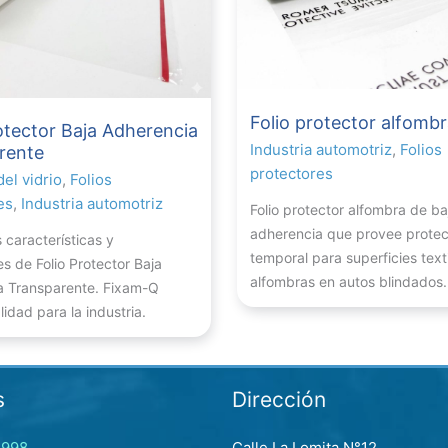
Folio protector alfomb
otector Baja Adherencia
Industria automotriz
,
Folios
rente
protectores
del vidrio
,
Folios
es
,
Industria automotriz
Folio protector alfombra de ba
adherencia que provee protec
 características y
temporal para superficies text
es de Folio Protector Baja
alfombras en autos blindados.
a Transparente. Fixam-Q
idad para la industria.
s
Dirección
7998
Calle La Lomita N°12