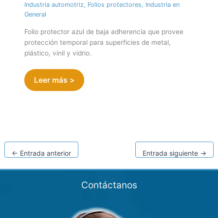
Industria automotriz
,
Folios protectores
,
Industria en
General
Folio protector azul de baja adherencia que provee
protección temporal para superficies de metal,
plástico, vinil y vidrio.
Leer más >
←
Entrada anterior
Entrada siguiente
→
Contáctanos