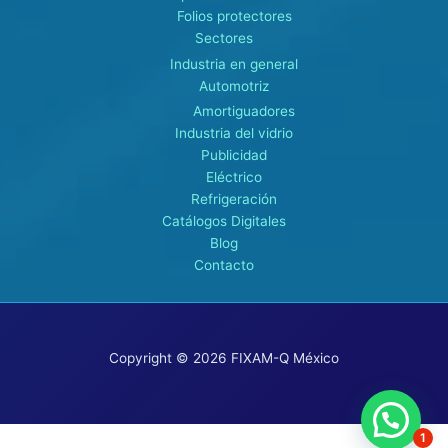
Folios protectores
Sectores
Industria en general
Automotriz
Amortiguadores
Industria del vidrio
Publicidad
Eléctrico
Refrigeración
Catálogos Digitales
Blog
Contacto
Copyright © 2026 FIXAM-Q México
1