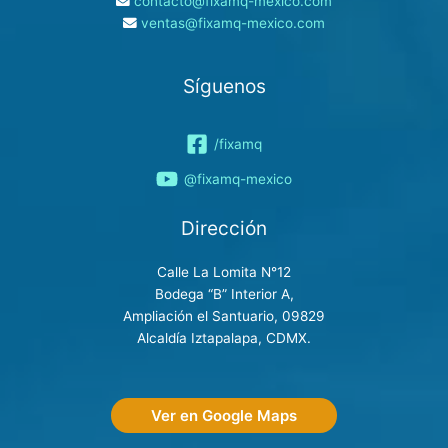
contacto@fixamq-mexico.com
ventas@fixamq-mexico.com
Síguenos
/fixamq
@fixamq-mexico
Dirección
Calle La Lomita N°12
Bodega “B” Interior A,
Ampliación el Santuario, 09829
Alcaldía Iztapalapa, CDMX.
Ver en Google Maps