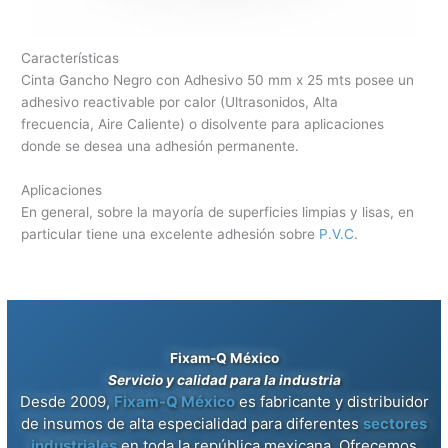
Características
Cinta Gancho Negro con Adhesivo 50 mm x 25 mts posee un
adhesivo reactivable por calor (Ultrasonidos, Alta
frecuencia, Aire Caliente) o disolvente para aplicaciones
donde se desea una adhesión permanente.
Aplicaciones
En general, sobre la mayoría de superficies limpias y lisas, en
particular tiene una excelente adhesión sobre
P.V.C
.
Fixam-Q México
Servicio y calidad para la industria
Desde 2009,
Fixam-Q México
es fabricante y distribuidor
de insumos de alta especialidad para diferentes
sectores
industriales
en toda la república mexicana. Ofrecemos