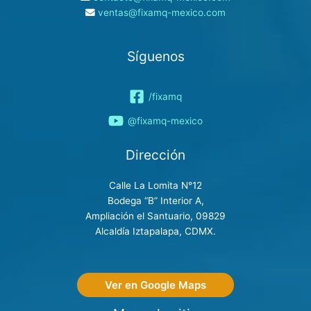
ventas@fixamq-mexico.com
Síguenos
/fixamq
@fixamq-mexico
Dirección
Calle La Lomita N°12
Bodega “B” Interior A,
Ampliación el Santuario, 09829
Alcaldía Iztapalapa, CDMX.
Ver en Google Maps