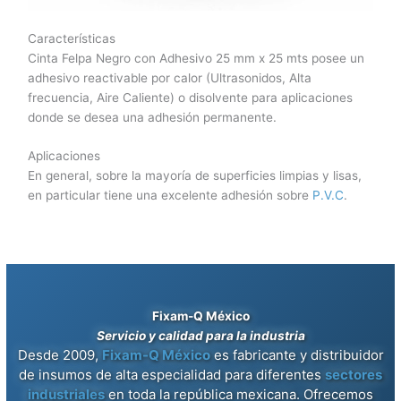
Características
Cinta Felpa Negro con Adhesivo 25 mm x 25 mts posee un
adhesivo reactivable por calor (Ultrasonidos, Alta
frecuencia, Aire Caliente) o disolvente para aplicaciones
donde se desea una adhesión permanente.
Aplicaciones
En general, sobre la mayoría de superficies limpias y lisas,
en particular tiene una excelente adhesión sobre
P.V.C
.
Fixam-Q México
Servicio y calidad para la industria
Desde 2009,
Fixam-Q México
es fabricante y distribuidor
de insumos de alta especialidad para diferentes
sectores
industriales
en toda la república mexicana. Ofrecemos