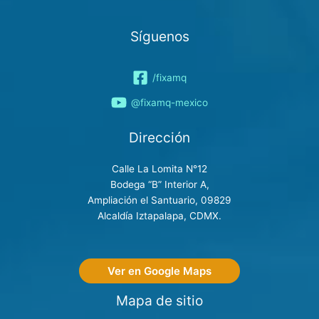
Síguenos
/fixamq
@fixamq-mexico
Dirección
Calle La Lomita N°12
Bodega “B” Interior A,
Ampliación el Santuario, 09829
Alcaldía Iztapalapa, CDMX.
Ver en Google Maps
Mapa de sitio